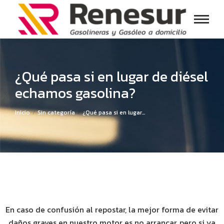
¿Qué pasa si en lugar de diésel
echamos gasolina?
Estás aquí:
Inicio
Sin categoría
¿Qué pasa si en lugar…
En caso de confusión al repostar, la mejor forma de evitar
daños graves en nuestro motor es no arrancar, pero si ya