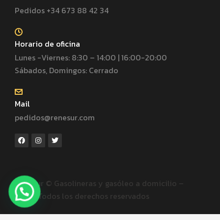
Pedidos +34 673 88 42 34
Horario de oficina
Lunes -Viernes: 8:30 – 14:00 | 16:00-20:00
Sábados, Domingos: Cerrado
Mail
pedidos@renesur.com
Renesur © Gasolineras y gasóleo a domicilio –
2020. Todos los derechos reservados