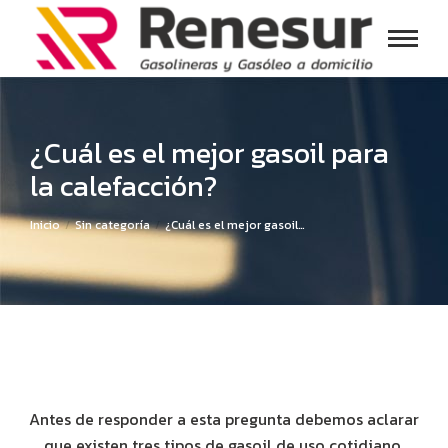
¿Cuál es el mejor gasoil para
la calefacción?
Estás aquí:
Inicio
Sin categoría
¿Cuál es el mejor gasoil…
Antes de responder a esta pregunta debemos aclarar
que existen tres tipos de gasoil de uso cotidiano.